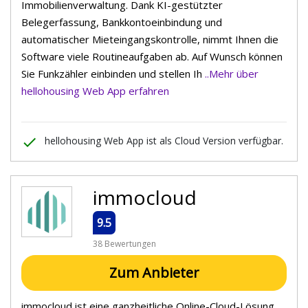
Immobilienverwaltung. Dank KI-gestützter
Belegerfassung, Bankkontoeinbindung und
automatischer Mieteingangskontrolle, nimmt Ihnen die
Software viele Routineaufgaben ab. Auf Wunsch können
Sie Funkzähler einbinden und stellen Ih
..Mehr über
hellohousing Web App erfahren
done
hellohousing Web App ist als Cloud Version verfügbar.
immocloud
9.5
38 Bewertungen
Zum Anbieter
immocloud ist eine ganzheitliche Online-Cloud-Lösung