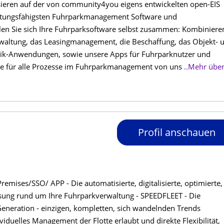
sieren auf der von community4you eigens entwickelten open-EIS
eistungsfähigsten Fuhrparkmanagement Software und
len Sie sich Ihre Fuhrparksoftware selbst zusammen: Kombiniere
rwaltung, das Leasingmanagement, die Beschaffung, das Objekt- 
tik-Anwendungen, sowie unsere Apps für Fuhrparknutzer und
re für alle Prozesse im Fuhrparkmanagement von uns
..Mehr übe
Profil anschauen
ises/SSO/ APP - Die automatisierte, digitalisierte, optimierte,
ösung rund um Ihre Fuhrparkverwaltung - SPEEDFLEET - Die
eration - einzigen, kompletten, sich wandelnden Trends
iduelles Management der Flotte erlaubt und direkte Flexibilität,