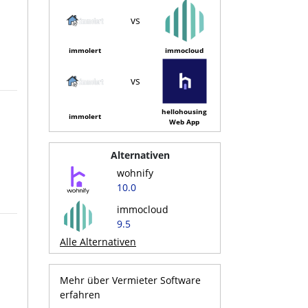
vs
immolert
immocloud
vs
hellohousing
immolert
Web App
Alternativen
wohnify
10.0
immocloud
9.5
Alle Alternativen
Mehr über Vermieter Software
erfahren