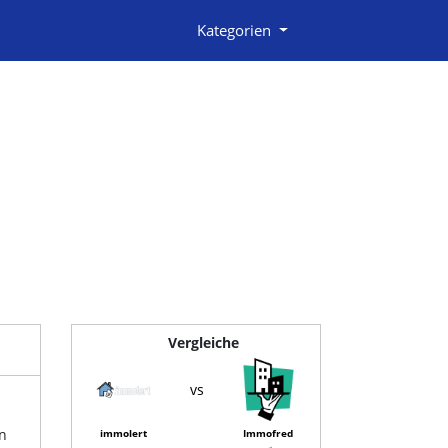
Kategorien
Vergleiche
vs
on
immolert
Immofred