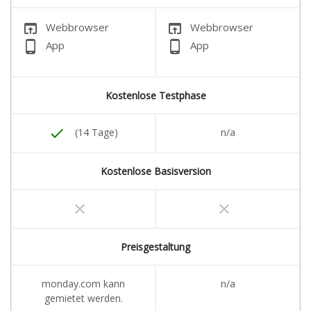
open_in_browser
open_in_browser
Webbrowser
Webbrowser
phone_android
phone_android
App
App
Kostenlose Testphase
done
(14 Tage)
n/a
Kostenlose Basisversion
clear
clear
Preisgestaltung
monday.com kann
n/a
gemietet werden.