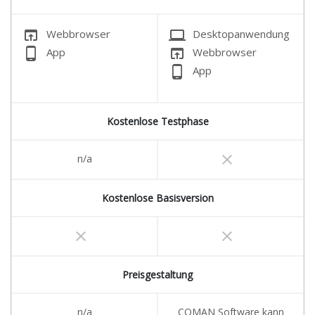
open_in_browser
laptop
Webbrowser
Desktopanwendung
phone_android
open_in_browser
App
Webbrowser
phone_android
App
Kostenlose Testphase
clear
n/a
Kostenlose Basisversion
clear
clear
Preisgestaltung
n/a
COMAN Software kann