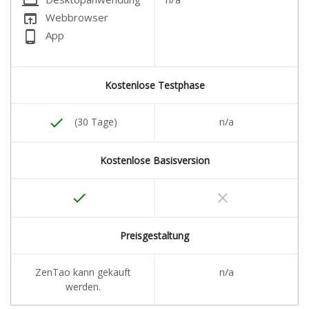
laptop
open_in_browser
Webbrowser
phone_android
App
Kostenlose Testphase
done
(30 Tage)
n/a
Kostenlose Basisversion
done
clear
Preisgestaltung
ZenTao kann gekauft
n/a
werden.