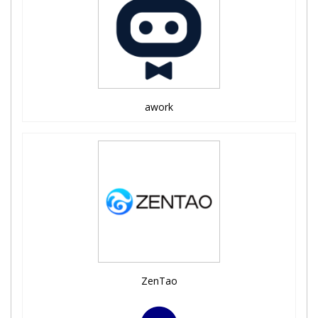
awork
ZenTao