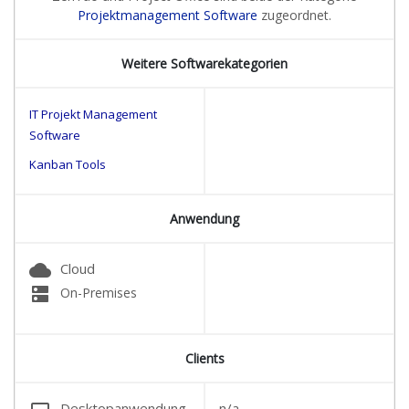
Projektmanagement Software
zugeordnet.
Weitere Softwarekategorien
IT Projekt Management
Software
Kanban Tools
Anwendung
cloud
Cloud
dns
On-Premises
Clients
Desktopanwendung
n/a