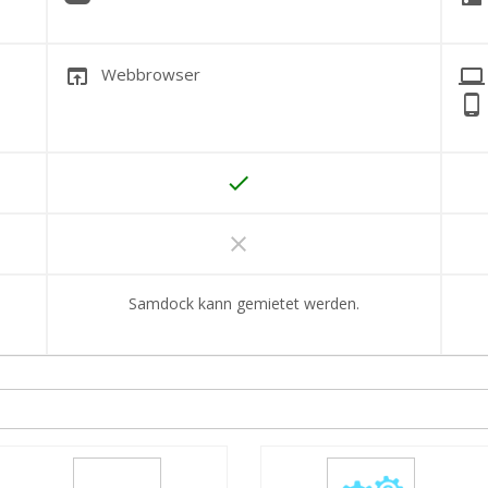
open_in_browser
laptop
Webbrowser
phone_android
done
clear
Samdock kann gemietet werden.