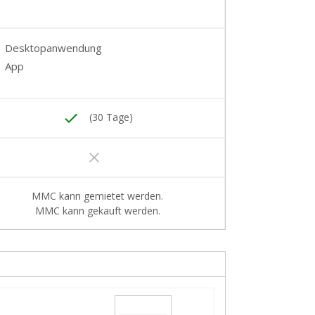
Desktopanwendung
App
done
(30 Tage)
clear
MMC kann gemietet werden.
MMC kann gekauft werden.