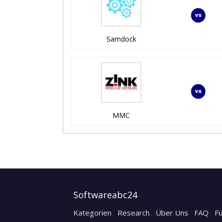
Samdock
MMC
Softwareabc24
Kategorien
Research
Über Uns
FAQ
F