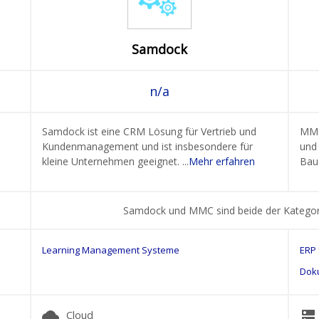
Samdock
n/a
Samdock ist eine CRM Lösung für Vertrieb und
MMC 
Kundenmanagement und ist insbesondere für
und
kleine Unternehmen geeignet. ...
Mehr erfahren
Bau
Samdock und MMC sind beide der Katego
Learning Management Systeme
ERP
Dok
cloud
dns
Cloud