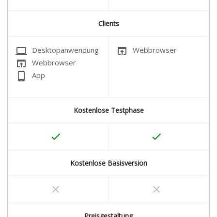
Clients
laptop
open_in_browser
Desktopanwendung
Webbrowser
open_in_browser
Webbrowser
phone_android
App
Kostenlose Testphase
done
done
Kostenlose Basisversion
clear
clear
Preisgestaltung