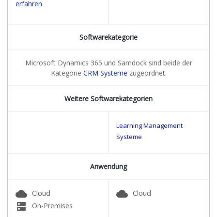
erfahren
Softwarekategorie
Microsoft Dynamics 365 und Samdock sind beide der
Kategorie
CRM Systeme
zugeordnet.
Weitere Softwarekategorien
Learning Management
Systeme
Anwendung
cloud
cloud
Cloud
Cloud
dns
On-Premises