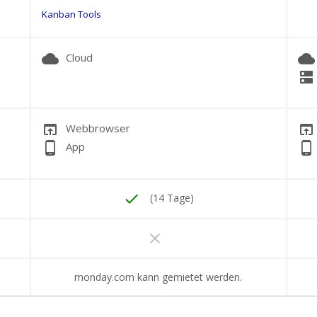
Kanban Tools
cloud
cloud
Cloud
dns
open_in_browser
open_in_browser
Webbrowser
phone_android
phone_android
App
done
(14 Tage)
clear
monday.com kann gemietet werden.