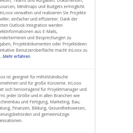
jekten, Teams und Aufgaben, Dokumenten,
sourcen, Mindmaps und Budgets ermöglicht.
InLoox verwalten und realisieren Sie Projekte
eller, einfacher und effizienter. Dank der
rten Outlook-Integration werden
jektinformationen aus E-Mails,
enderterminen und Besprechungen zu
gaben, Projektdokumenten oder Projektideen.
 intuitive Benutzeroberfläche macht InLoox zu
..
Mehr erfahren
ox ist geeignet für mittelständische
ernehmen und für große Konzerne. InLoox
net sich hervorragend für Projektmanager und
ms jeder Größe und in allen Branchen wie
chinenbau und Fertigung, Marketing, Bau,
atung, Finanzen, Bildung, Gesundheitswesen,
ierungsbehörden und gemeinnützige
anisationen.