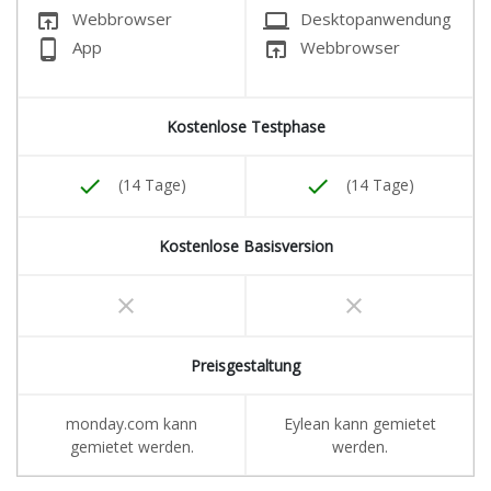
open_in_browser
laptop
Webbrowser
Desktopanwendung
phone_android
open_in_browser
App
Webbrowser
Kostenlose Testphase
done
done
(14 Tage)
(14 Tage)
Kostenlose Basisversion
clear
clear
Preisgestaltung
monday.com kann
Eylean kann gemietet
gemietet werden.
werden.