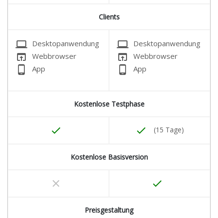
Clients
laptop
laptop
Desktopanwendung
Desktopanwendung
open_in_browser
open_in_browser
Webbrowser
Webbrowser
phone_android
phone_android
App
App
Kostenlose Testphase
done
done
(15 Tage)
Kostenlose Basisversion
clear
done
Preisgestaltung