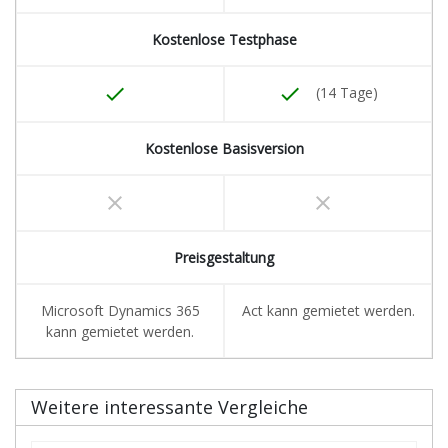
Kostenlose Testphase
done
done
(14 Tage)
Kostenlose Basisversion
clear
clear
Preisgestaltung
Microsoft Dynamics 365
Act kann gemietet werden.
kann gemietet werden.
Weitere interessante Vergleiche