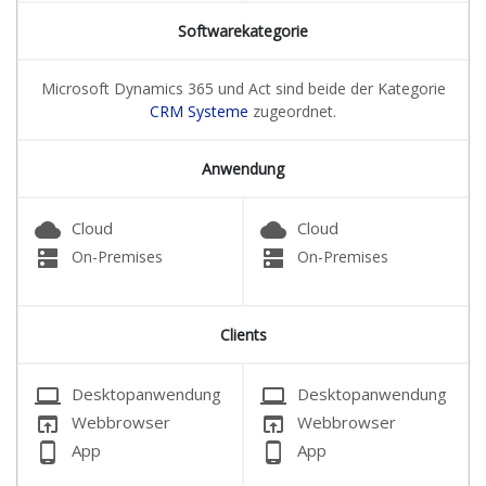
Softwarekategorie
Microsoft Dynamics 365 und Act sind beide der Kategorie
CRM Systeme
zugeordnet.
Anwendung
cloud
cloud
Cloud
Cloud
dns
dns
On-Premises
On-Premises
Clients
laptop
laptop
Desktopanwendung
Desktopanwendung
open_in_browser
open_in_browser
Webbrowser
Webbrowser
phone_android
phone_android
App
App