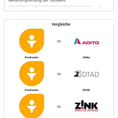
Weiterempfehlung der Software:
-
Vergleiche
vs
freshsales
Adito
vs
freshsales
DTAD
vs