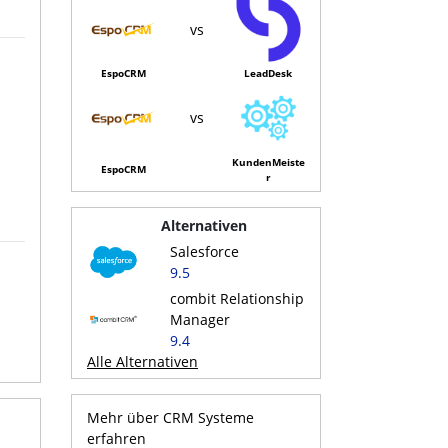
vs
EspoCRM
LeadDesk
vs
KundenMeiste
EspoCRM
r
Alternativen
Salesforce
9.5
combit Relationship
Manager
9.4
Alle Alternativen
Mehr über CRM Systeme
erfahren