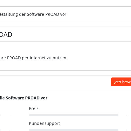
gestaltung der Software PROAD vor.
ROAD
ware PROAD per Internet zu nutzen.
Jetzt bew
 die Software PROAD vor
Preis
-
-
Kundensupport
-
-