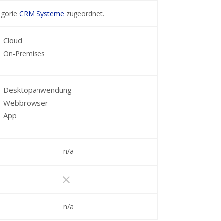
egorie
CRM Systeme
zugeordnet.
Cloud
On-Premises
Desktopanwendung
Webbrowser
App
n/a
clear
n/a