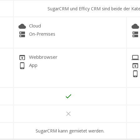
SugarCRM und Efficy CRM sind beide der Kat
cloud
cloud
Cloud
dns
dns
On-Premises
open_in_browser
laptop
Webbrowser
phone_android
open_in_browser
App
phone_android
done
clear
SugarCRM kann gemietet werden.