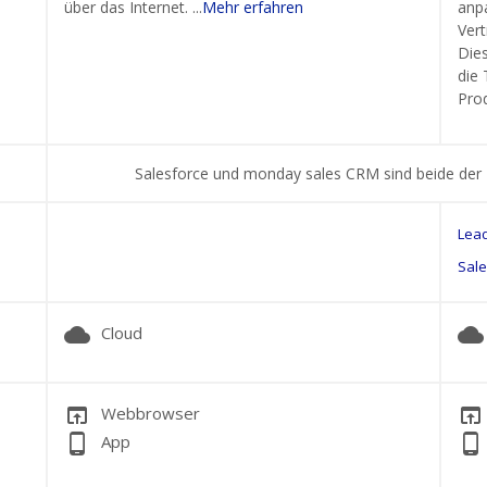
über das Internet. ...
Mehr erfahren
anpa
Vert
Die
die 
Prod
Salesforce und monday sales CRM sind beide der
Lea
Sal
cloud
cloud
Cloud
open_in_browser
open_in_browser
Webbrowser
phone_android
phone_android
App