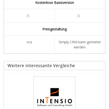
Kostenlose Basisversion
clear
clear
Preisgestaltung
n/a
Simply CRM kann gemietet
werden.
Weitere interessante Vergleiche