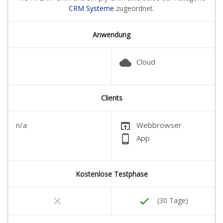
CRM Systeme
zugeordnet.
Anwendung
cloud
Cloud
Clients
open_in_browser
n/a
Webbrowser
phone_android
App
Kostenlose Testphase
clear
done
(30 Tage)