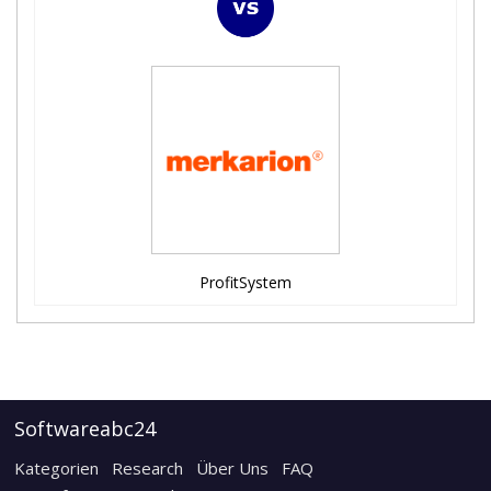
ProfitSystem
Softwareabc24
Kategorien
Research
Über Uns
FAQ