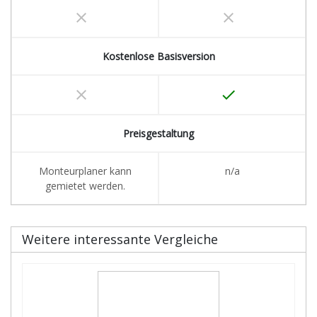
clear
clear
Kostenlose Basisversion
clear
done
Preisgestaltung
Monteurplaner kann
n/a
gemietet werden.
Weitere interessante Vergleiche