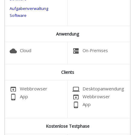
Aufgabenverwaltung
Software
Anwendung
cloud
dns
Cloud
On-Premises
Clients
open_in_browser
laptop
Webbrowser
Desktopanwendung
phone_android
open_in_browser
App
Webbrowser
phone_android
App
Kostenlose Testphase