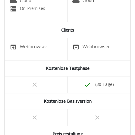
cloud
cloud
Cloud
Cloud
dns
On-Premises
Clients
open_in_browser
open_in_browser
Webbrowser
Webbrowser
Kostenlose Testphase
clear
done
(30 Tage)
Kostenlose Basisversion
clear
clear
Preisgestaltung