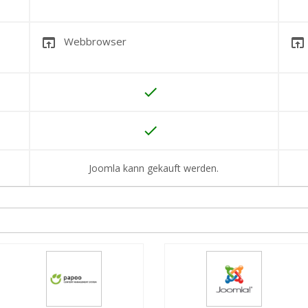
open_in_browser
open_in_browser
Webbrowser
done
done
Joomla kann gekauft werden.