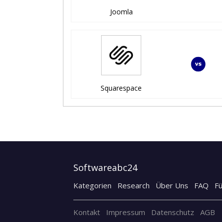
Joomla
Squarespace
Softwareabc24
Kategorien
Research
Über Uns
FAQ
F
Kontakt
Impressum
Datenschutz
AGB