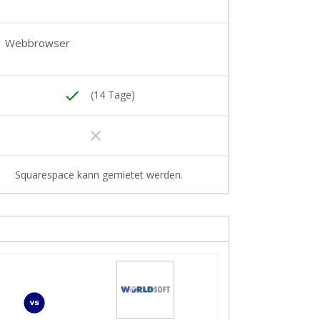
Webbrowser
done
(14 Tage)
clear
Squarespace kann gemietet werden.