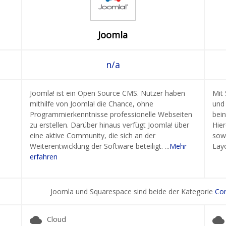
Joomla
n/a
Joomla! ist ein Open Source CMS. Nutzer haben
Mit
mithilfe von Joomla! die Chance, ohne
und 
Programmierkenntnisse professionelle Webseiten
bei
zu erstellen. Darüber hinaus verfügt Joomla! über
Hie
eine aktive Community, die sich an der
sow
Weiterentwicklung der Software beteiligt. ...
Mehr
Layo
erfahren
Joomla und Squarespace sind beide der Kategorie
Co
cloud
cloud
Cloud