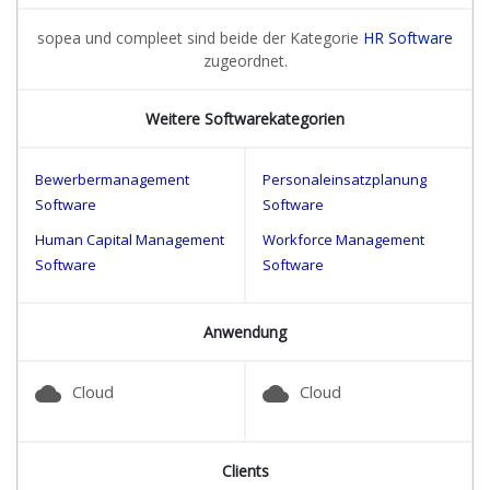
sopea und compleet sind beide der Kategorie
HR Software
zugeordnet.
Weitere Softwarekategorien
Bewerbermanagement
Personaleinsatzplanung
Software
Software
Human Capital Management
Workforce Management
Software
Software
Anwendung
cloud
cloud
Cloud
Cloud
Clients