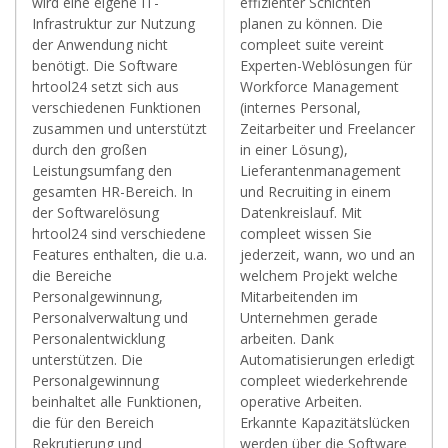
wird eine eigene IT-
effizienter Schichten
Infrastruktur zur Nutzung
planen zu können. Die
der Anwendung nicht
compleet suite vereint
benötigt. Die Software
Experten-Weblösungen für
hrtool24 setzt sich aus
Workforce Management
verschiedenen Funktionen
(internes Personal,
zusammen und unterstützt
Zeitarbeiter und Freelancer
durch den großen
in einer Lösung),
Leistungsumfang den
Lieferantenmanagement
gesamten HR-Bereich. In
und Recruiting in einem
der Softwarelösung
Datenkreislauf. Mit
hrtool24 sind verschiedene
compleet wissen Sie
Features enthalten, die u.a.
jederzeit, wann, wo und an
die Bereiche
welchem Projekt welche
Personalgewinnung,
Mitarbeitenden im
Personalverwaltung und
Unternehmen gerade
Personalentwicklung
arbeiten. Dank
unterstützen. Die
Automatisierungen erledigt
Personalgewinnung
compleet wiederkehrende
beinhaltet alle Funktionen,
operative Arbeiten.
die für den Bereich
Erkannte Kapazitätslücken
Rekrutierung und
werden über die Software