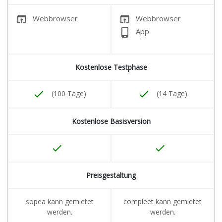
open_in_browser
open_in_browser
Webbrowser
Webbrowser
phone_android
App
Kostenlose Testphase
done
done
(100 Tage)
(14 Tage)
Kostenlose Basisversion
done
done
Preisgestaltung
sopea kann gemietet
compleet kann gemietet
werden.
werden.