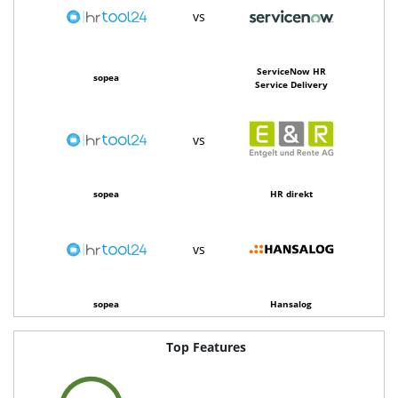
vs
ServiceNow HR
sopea
Service Delivery
vs
sopea
HR direkt
vs
sopea
Hansalog
Top Features