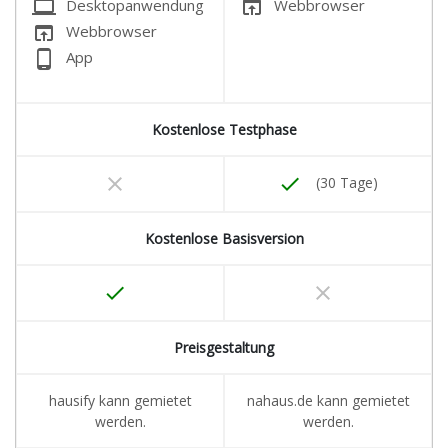
laptop
open_in_browser
Desktopanwendung
Webbrowser
open_in_browser
Webbrowser
phone_android
App
Kostenlose Testphase
clear
done
(30 Tage)
Kostenlose Basisversion
done
clear
Preisgestaltung
hausify kann gemietet
nahaus.de kann gemietet
werden.
werden.