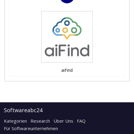
aiFind
Softwareabc24
Kategorien
Research
Über Uns
FAQ
Für Softwareunternehmen