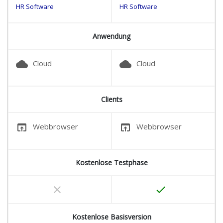
HR Software
HR Software
Anwendung
cloud
cloud
Cloud
Cloud
Clients
open_in_browser
open_in_browser
Webbrowser
Webbrowser
Kostenlose Testphase
clear
done
Kostenlose Basisversion