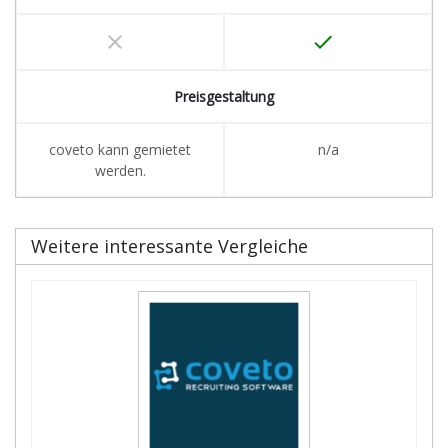
clear
done
Preisgestaltung
coveto kann gemietet
n/a
werden.
Weitere interessante Vergleiche