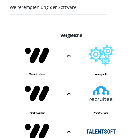
Weiterempfehlung der Software:
-
Vergleiche
vs
Workwise
easyHR
vs
Workwise
Recruitee
vs