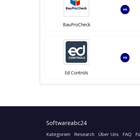
BauProCheck
Ed Controls
Softwareabc24
Kategorien
Research
Über Uns
FAQ
F