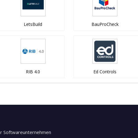
LetsBuild
BauProCheck
RIB 4.0
Ed Controls
ür Softwareunternehmen