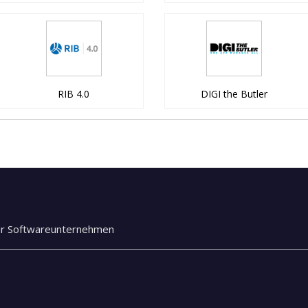
RIB 4.0
DIGI the Butler
ür Softwareunternehmen