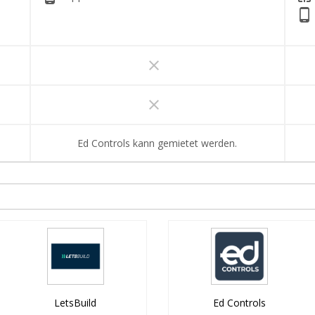
phone_android
clear
clear
Ed Controls kann gemietet werden.
LetsBuild
Ed Controls