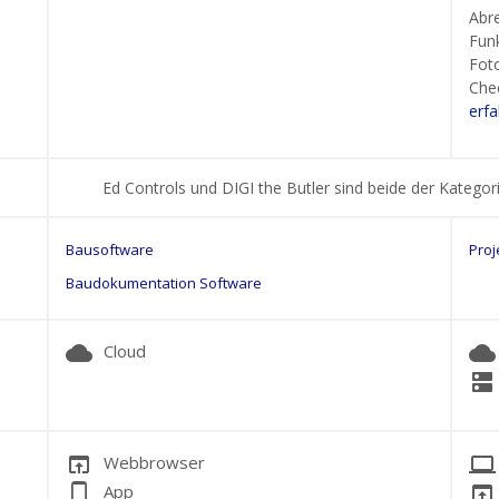
Abr
Funk
Fot
Chec
erf
Ed Controls und DIGI the Butler sind beide der Katego
Bausoftware
Pro
Baudokumentation Software
cloud
cloud
Cloud
dns
open_in_browser
laptop
Webbrowser
phone_android
open_in_browser
App