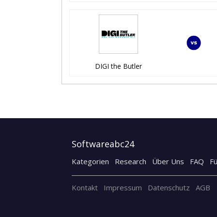
DIGI the Butler
Softwareabc24
Kategorien
Research
Über Uns
FAQ
F
Kontakt
Impressum
Datenschutz
AGB