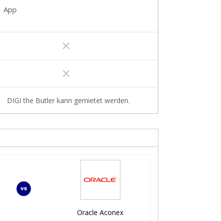
App
clear
clear
DIGI the Butler kann gemietet werden.
Oracle Aconex