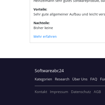
Heinzelmann sehr gutes Softwareprodukt, da
Vorteile:
Sehr gute allgemeiner Aufbau und leicht ver
Nachteile:
Bisher keine
Mehr erfahren
Softwareabc24
Kategorien
Research
Über Uns
FAQ
Fü
Kontakt
Impressum
Datenschutz
AGB