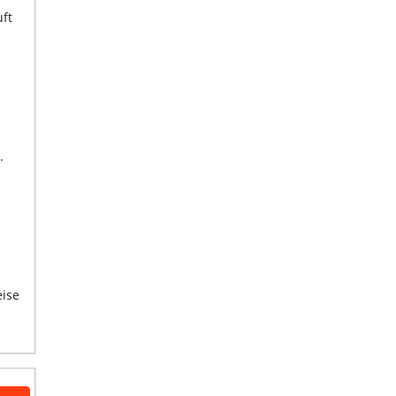
ft
.
eise