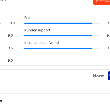
Jetzt bew
Preis
10.0
9
Kundensupport
9.0
9
Installationsaufwand
9.5
9
9.0
Note:
mm