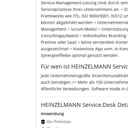
Service-Management-Lösung sind, durch sei
Serviceprozesse Ihres Unternehmens an. > E
Frameworks wie ITIL, ISO 9000/9001, ISIS12 u
können abgebildet werden > Unternehmensweit
Management > Scrum-Modul > Unterstützung v
Consultingaufwand > Individuelles Branding 
Premise oder SaaS > keine versteckten Kost
ausgezeichnet > Kostenlose App uvm. In Kom
Synergieeffekte optimal genutzt werden.
Für wen ist HEINZELMANN Servic
Jede Unternehmensgröße, branchenunabhängig
auch benötigen >> Mehr als 150 Unternehme
öffentliche Verwaltungen. Software made in
HEINZELMANN Service.Desk Deta
Anwendung
On-Premises