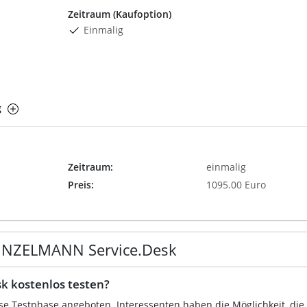
Zeitraum (Kaufoption)
Einmalig
g
Zeitraum:
einmalig
Preis:
1095.00 Euro
HEINZELMANN Service.Desk
 kostenlos testen?
ose Testphase angeboten. Interessenten haben die Möglichkeit, die