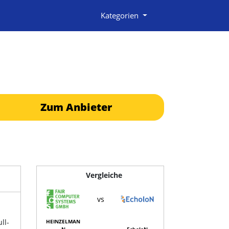
Kategorien
Zum Anbieter
Vergleiche
vs
ll-
HEINZELMAN
N
EcholoN