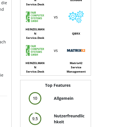
 die
Service.Desk
nd
vs
HEINZELMAN
N
QBRX
Service.Desk
ach
vs
HEINZELMAN
Matrix42
N
Service
Service.Desk
Management
ie
Top Features
Allgemein
Nutzerfreundlic
hkeit