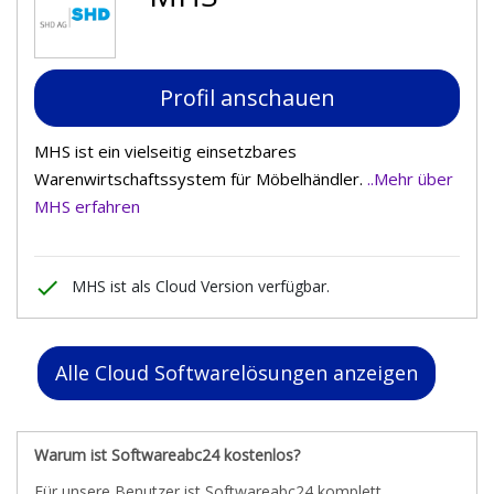
Profil anschauen
MHS ist ein vielseitig einsetzbares
Warenwirtschaftssystem für Möbelhändler.
..Mehr über
MHS erfahren
done
MHS ist als Cloud Version verfügbar.
Alle Cloud Softwarelösungen anzeigen
Warum ist Softwareabc24 kostenlos?
Für unsere Benutzer ist Softwareabc24 komplett