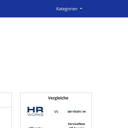
Kategorien
Vergleiche
vs
ServiceNow
HRworks
HR Service