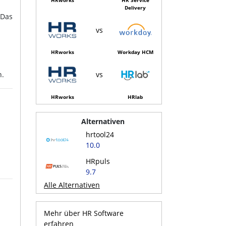
Delivery
 Das
vs
HRworks
Workday HCM
n.
vs
HRworks
HRlab
Alternativen
hrtool24
10.0
HRpuls
9.7
Alle Alternativen
Mehr über HR Software
erfahren