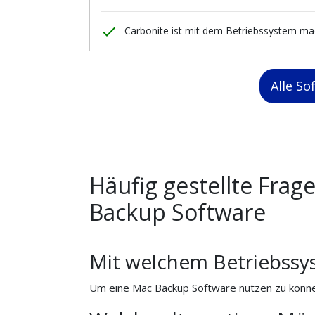
done
Carbonite ist mit dem Betriebssystem m
Alle S
Häufig gestellte Fra
Backup Software
Mit welchem Betriebssy
Um eine Mac Backup Software nutzen zu können,