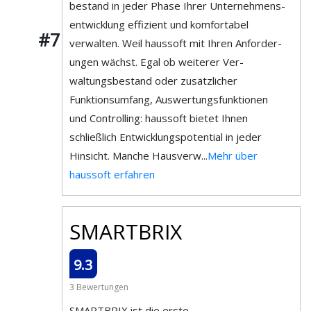
bestand in jeder Phase Ihrer Unter­nehmens­
entwicklung effizient und kom­fortabel
#7
verwalten. Weil haussoft mit Ihren An­forder­
ungen wächst. Egal ob weiterer Ver­
waltungs­bestand oder zu­sätz­licher
Funktions­umfang, Aus­wert­ungs­funk­tionen
und Control­ling: haussoft bietet Ihnen
schließlich Ent­wicklungs­potential in jeder
Hinsicht. Manche Haus­ver­w...
Mehr über
haussoft erfahren
SMARTBRIX
9.3
3 Bewertungen
SMARTBRIX ist die erste