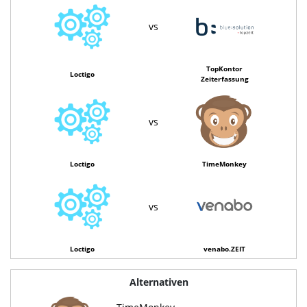
vs
TopKontor
Loctigo
Zeiterfassung
vs
Loctigo
TimeMonkey
vs
Loctigo
venabo.ZEIT
Alternativen