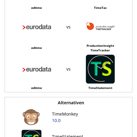
edtime
TimeTac
vs
ProductionInsight
edtime
TimeTracker
vs
edtime
TimeStatement
Alternativen
TimeMonkey
10.0
TimeStatement