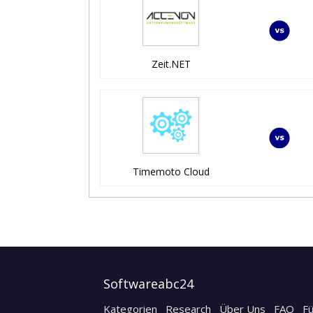
Zeit.NET
Timemoto Cloud
Softwareabc24
Kategorien
Research
Über Uns
FAQ
F