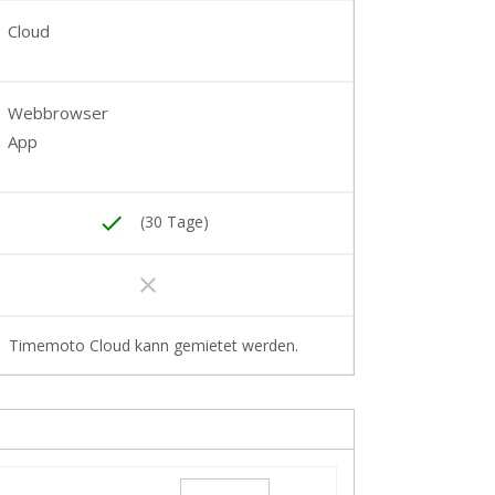
Cloud
Webbrowser
App
done
(30 Tage)
clear
Timemoto Cloud kann gemietet werden.