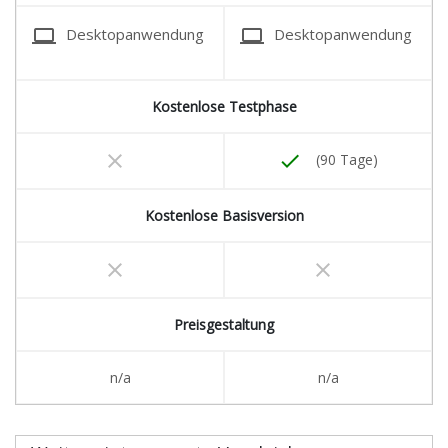
laptop
laptop
Desktopanwendung
Desktopanwendung
Kostenlose Testphase
clear
done
(90 Tage)
Kostenlose Basisversion
clear
clear
Preisgestaltung
n/a
n/a