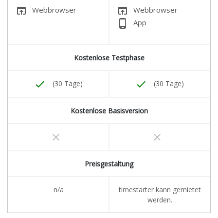
open_in_browser
open_in_browser
Webbrowser
Webbrowser
phone_android
App
Kostenlose Testphase
done
done
(30 Tage)
(30 Tage)
Kostenlose Basisversion
clear
clear
Preisgestaltung
n/a
timestarter kann gemietet
werden.