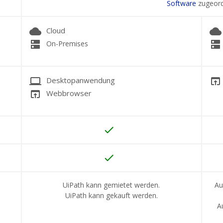
Software
zugeord
cloud
cloud
Cloud
dns
dns
On-Premises
laptop
open_in_browser
Desktopanwendung
open_in_browser
Webbrowser
done
done
UiPath kann gemietet werden.
Au
UiPath kann gekauft werden.
A