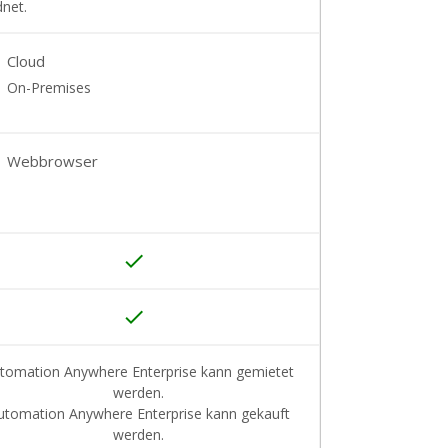
net.
Cloud
On-Premises
Webbrowser
done
done
tomation Anywhere Enterprise kann gemietet
werden.
utomation Anywhere Enterprise kann gekauft
werden.