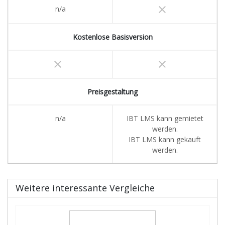
clear
n/a
Kostenlose Basisversion
clear
clear
Preisgestaltung
n/a
IBT LMS kann gemietet
werden.
IBT LMS kann gekauft
werden.
Weitere interessante Vergleiche