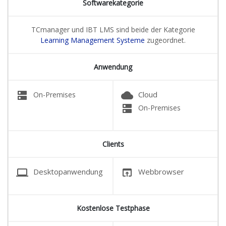
Softwarekategorie
TCmanager und IBT LMS sind beide der Kategorie
Learning Management Systeme
zugeordnet.
Anwendung
dns
cloud
Cloud
On-Premises
dns
On-Premises
Clients
laptop
open_in_browser
Desktopanwendung
Webbrowser
Kostenlose Testphase