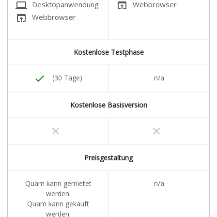
laptop
open_in_browser
Desktopanwendung
Webbrowser
open_in_browser
Webbrowser
Kostenlose Testphase
done
(30 Tage)
n/a
Kostenlose Basisversion
clear
clear
Preisgestaltung
Quam kann gemietet
n/a
werden.
Quam kann gekauft
werden.