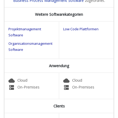
Business Process Management Software
zugeordnet.
Weitere Softwarekategorien
Projektmanagement
Low Code Plattformen
Software
Organisationsmanagement
Software
Anwendung
cloud
cloud
Cloud
Cloud
dns
dns
On-Premises
On-Premises
Clients