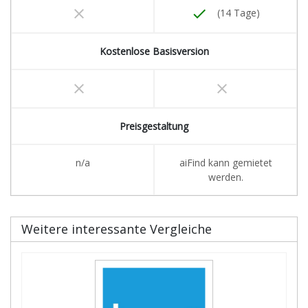
clear
done
(14 Tage)
Kostenlose Basisversion
clear
clear
Preisgestaltung
n/a
aiFind kann gemietet
werden.
Weitere interessante Vergleiche