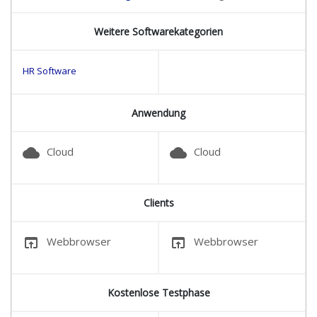
Weitere Softwarekategorien
HR Software
Anwendung
cloud
cloud
Cloud
Cloud
Clients
open_in_browser
open_in_browser
Webbrowser
Webbrowser
Kostenlose Testphase