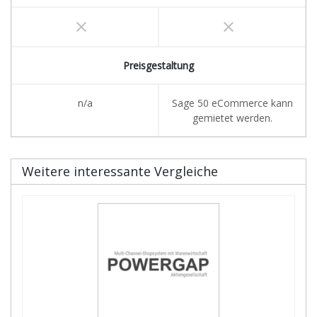
clear
clear
Preisgestaltung
n/a
Sage 50 eCommerce kann
gemietet werden.
Weitere interessante Vergleiche