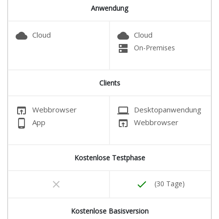
Anwendung
cloud
cloud
Cloud
Cloud
dns
On-Premises
Clients
open_in_browser
laptop
Webbrowser
Desktopanwendung
phone_android
open_in_browser
App
Webbrowser
Kostenlose Testphase
clear
done
(30 Tage)
Kostenlose Basisversion