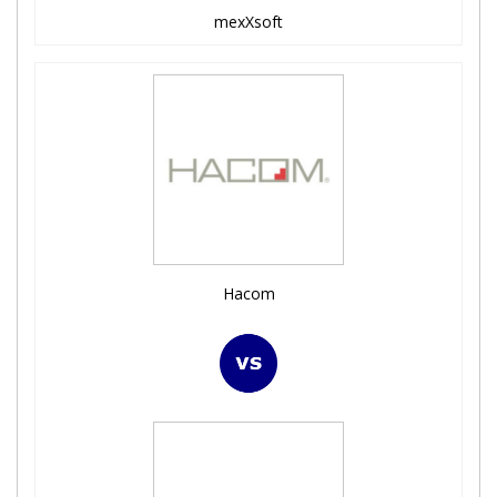
mexXsoft
Hacom