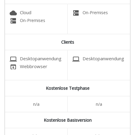
cloud
dns
Cloud
On-Premises
dns
On-Premises
Clients
laptop
laptop
Desktopanwendung
Desktopanwendung
open_in_browser
Webbrowser
Kostenlose Testphase
n/a
n/a
Kostenlose Basisversion