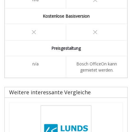
Kostenlose Basisversion
clear
clear
Preisgestaltung
n/a
Bosch OfficeOn kann
gemietet werden.
Weitere interessante Vergleiche