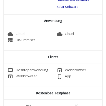
Solar Software
Anwendung
cloud
cloud
Cloud
Cloud
dns
On-Premises
Clients
laptop
open_in_browser
Desktopanwendung
Webbrowser
open_in_browser
phone_android
Webbrowser
App
Kostenlose Testphase
clear
n/a