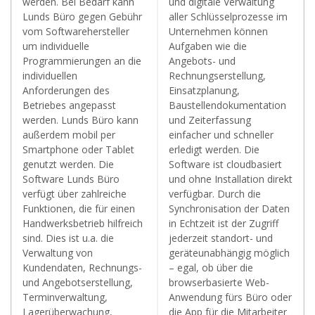
werden. Bei Bedarf kann
und digitale Verwaltung
Lunds Büro gegen Gebühr
aller Schlüsselprozesse im
vom Softwarehersteller
Unternehmen können
um individuelle
Aufgaben wie die
Programmierungen an die
Angebots- und
individuellen
Rechnungserstellung,
Anforderungen des
Einsatzplanung,
Betriebes angepasst
Baustellendokumentation
werden. Lunds Büro kann
und Zeiterfassung
außerdem mobil per
einfacher und schneller
Smartphone oder Tablet
erledigt werden. Die
genutzt werden. Die
Software ist cloudbasiert
Software Lunds Büro
und ohne Installation direkt
verfügt über zahlreiche
verfügbar. Durch die
Funktionen, die für einen
Synchronisation der Daten
Handwerksbetrieb hilfreich
in Echtzeit ist der Zugriff
sind. Dies ist u.a. die
jederzeit standort- und
Verwaltung von
geräteunabhängig möglich
Kundendaten, Rechnungs-
– egal, ob über die
und Angebotserstellung,
browserbasierte Web-
Terminverwaltung,
Anwendung fürs Büro oder
Lagerüberwachung,
die App für die Mitarbeiter