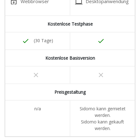
open_in_browser
laptop
Webbrowser
Desktopanwendung
Kostenlose Testphase
done
done
(30 Tage)
Kostenlose Basisversion
clear
clear
Preisgestaltung
n/a
Sidomo kann gemietet
werden.
Sidomo kann gekauft
werden.