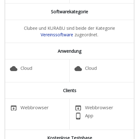
Softwarekategorie
Clubee und KURABU sind beide der Kategorie
Vereinssoftware
zugeordnet.
Anwendung
cloud
cloud
Cloud
Cloud
Clients
open_in_browser
open_in_browser
Webbrowser
Webbrowser
phone_android
App
Kostenlose Testphase