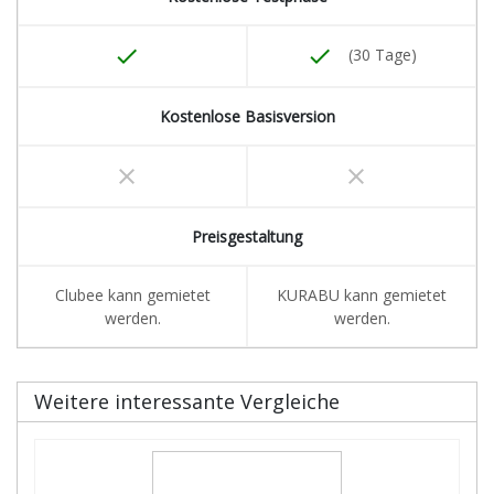
done
done
(30 Tage)
Kostenlose Basisversion
clear
clear
Preisgestaltung
Clubee kann gemietet
KURABU kann gemietet
werden.
werden.
Weitere interessante Vergleiche