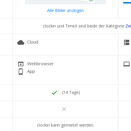
Alle Bilder anzeigen
clockin und TimeX sind beide der Kategorie
Ze
cloud
dns
Cloud
open_in_browser
laptop
Webbrowser
phone_android
App
done
(14 Tage)
clear
clockin kann gemietet werden.