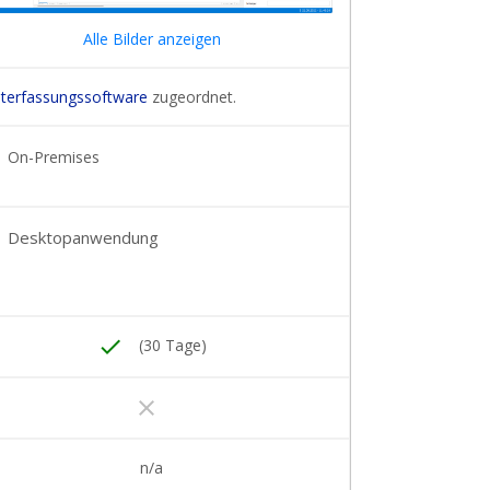
Alle Bilder anzeigen
iterfassungssoftware
zugeordnet.
On-Premises
Desktopanwendung
done
(30 Tage)
clear
n/a