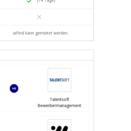
done
(14 Tage)
clear
aiFind kann gemietet werden.
Talentsoft
Bewerbermanagement