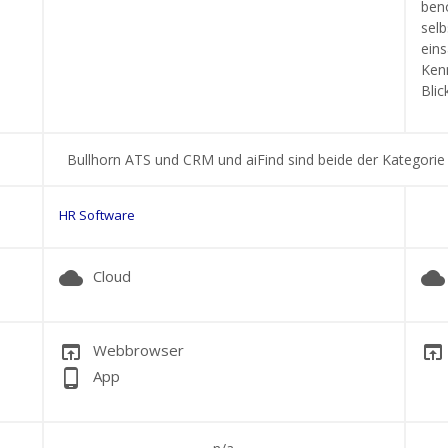
benö
selb
eins
Ken
Blick
Bullhorn ATS und CRM und aiFind sind beide der Kategori
HR Software
cloud
cloud
Cloud
open_in_browser
open_in_browser
Webbrowser
phone_android
App