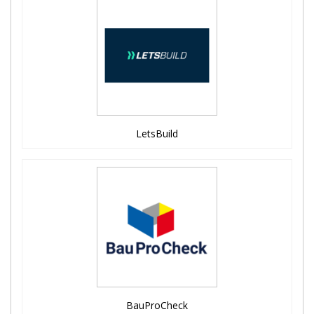
LetsBuild
BauProCheck