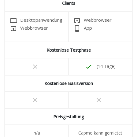
Clients
laptop
open_in_browser
Desktopanwendung
Webbrowser
open_in_browser
phone_android
Webbrowser
App
Kostenlose Testphase
clear
done
(14 Tage)
Kostenlose Basisversion
clear
clear
Preisgestaltung
n/a
Capmo kann gemietet